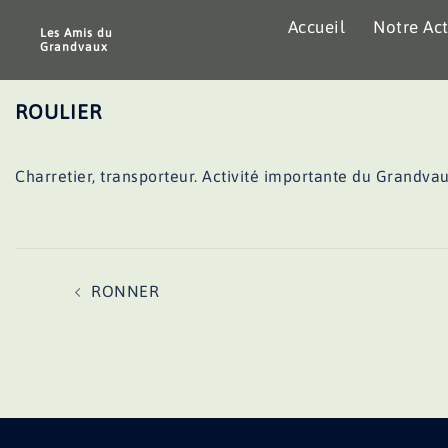
Aller
Accueil
Notre Act
au
Les Amis du
Grandvaux
contenu
ROULIER
Charretier, transporteur. Activité importante du Grandvau
Navigation
RONNER
d’article