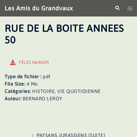
Aller
Les Amis du Grandvaux
Recherche
Ouv
au
le
contenu
me
RUE DE LA BOITE ANNEES
50
TÉLÉCHARGER
Type de fichier :
pdf
File Size:
4 Mo
Catégories:
HISTOIRE, VIE QUOTIDIENNE
Auteur:
BERNARD LEROY
Navigation
PAYSANS JURASSIENS (SUITE)