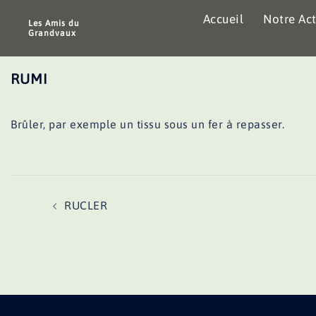
Aller
Accueil
Notre Act
au
Les Amis du
Grandvaux
contenu
RUMI
Brûler, par exemple un tissu sous un fer à repasser.
Navigation
RUCLER
d’article