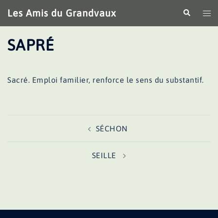
Aller
Les Amis du Grandvaux
Recherche
Ouv
au
le
contenu
me
SAPRÉ
Sacré. Emploi familier, renforce le sens du substantif.
Navigation
SÉCHON
d’article
SEILLE