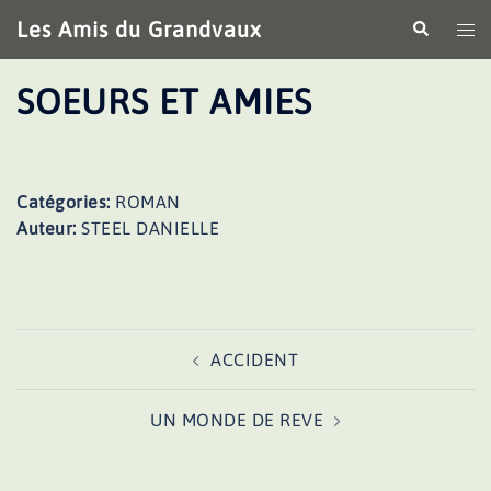
Aller
Les Amis du Grandvaux
Recherche
Ouv
au
le
contenu
me
SOEURS ET AMIES
Catégories:
ROMAN
Auteur:
STEEL DANIELLE
Navigation
ACCIDENT
d’article
UN MONDE DE REVE