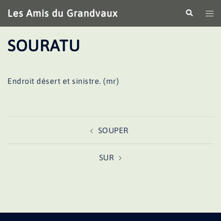
Aller
Les Amis du Grandvaux
Recherche
Ouv
au
le
contenu
me
SOURATU
Endroit désert et sinistre. (mr)
Navigation
SOUPER
d’article
SUR