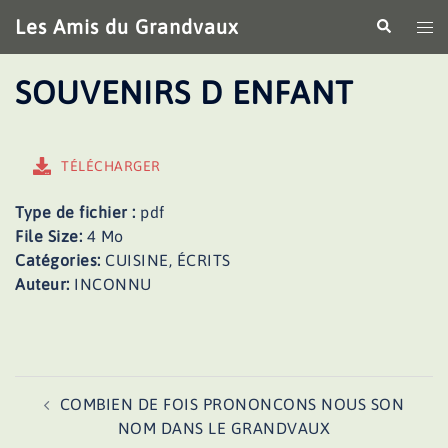
Aller
Les Amis du Grandvaux
Recherche
Ouv
au
le
contenu
me
SOUVENIRS D ENFANT
TÉLÉCHARGER
Type de fichier :
pdf
File Size:
4 Mo
Catégories:
CUISINE, ÉCRITS
Auteur:
INCONNU
Navigation
COMBIEN DE FOIS PRONONCONS NOUS SON
d’article
NOM DANS LE GRANDVAUX