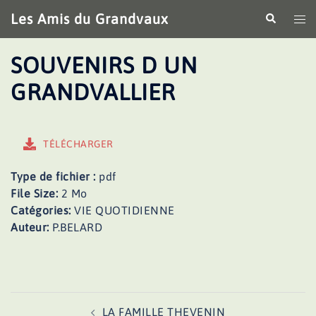
Aller
Les Amis du Grandvaux
Recherche
Ouv
au
le
contenu
me
SOUVENIRS D UN
GRANDVALLIER
TÉLÉCHARGER
Type de fichier :
pdf
File Size:
2 Mo
Catégories:
VIE QUOTIDIENNE
Auteur:
P.BELARD
Navigation
LA FAMILLE THEVENIN