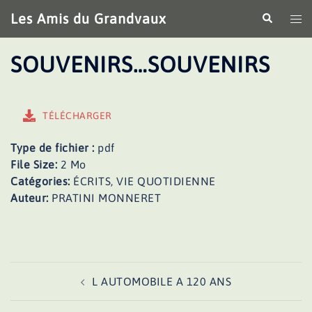
Aller
Les Amis du Grandvaux
Recherche
Ouv
au
le
contenu
me
SOUVENIRS…SOUVENIRS
TÉLÉCHARGER
Type de fichier :
pdf
File Size:
2 Mo
Catégories:
ÉCRITS, VIE QUOTIDIENNE
Auteur:
PRATINI MONNERET
Navigation
L AUTOMOBILE A 120 ANS
d’article