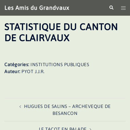
Aller
Les Amis du Grandvaux
Recherche
Ouv
au
le
contenu
me
STATISTIQUE DU CANTON
DE CLAIRVAUX
Catégories:
INSTITUTIONS PUBLIQUES
Auteur:
PYOT J.J.R.
Navigation
HUGUES DE SALINS – ARCHEVEQUE DE
d’article
BESANCON
LE TACOT EN BALADE