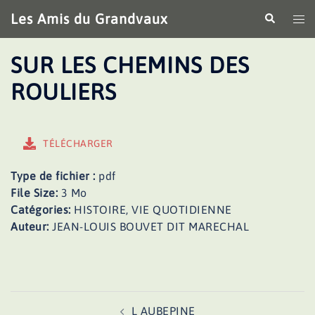
Aller
Les Amis du Grandvaux
Recherche
Ouv
au
le
contenu
me
SUR LES CHEMINS DES
ROULIERS
TÉLÉCHARGER
Type de fichier :
pdf
File Size:
3 Mo
Catégories:
HISTOIRE, VIE QUOTIDIENNE
Auteur:
JEAN-LOUIS BOUVET DIT MARECHAL
Navigation
L AUBEPINE