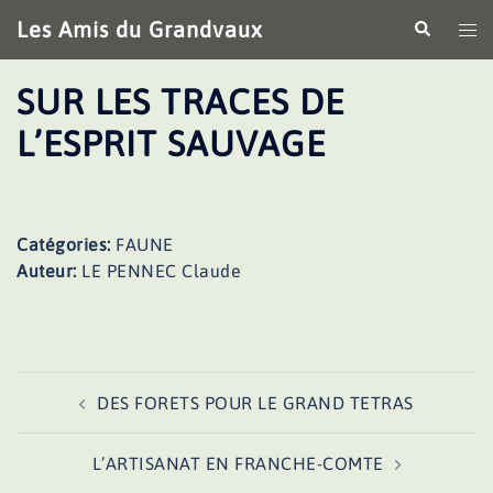
Aller
Les Amis du Grandvaux
Recherche
Ouv
au
le
contenu
me
SUR LES TRACES DE
L’ESPRIT SAUVAGE
Catégories:
FAUNE
Auteur:
LE PENNEC Claude
Navigation
DES FORETS POUR LE GRAND TETRAS
d’article
L’ARTISANAT EN FRANCHE-COMTE