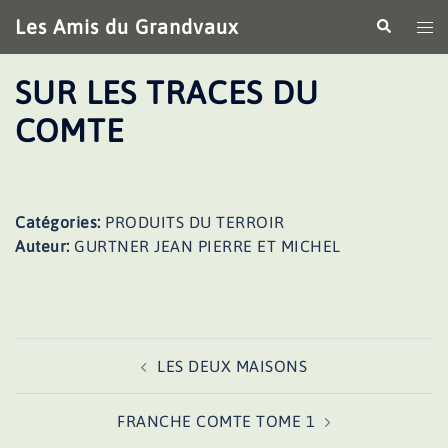
Aller
Les Amis du Grandvaux
Recherche
Ouv
au
le
contenu
me
SUR LES TRACES DU
COMTE
Catégories:
PRODUITS DU TERROIR
Auteur:
GURTNER JEAN PIERRE ET MICHEL
Navigation
LES DEUX MAISONS
d’article
FRANCHE COMTE TOME 1