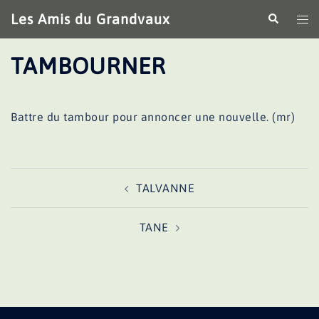
Aller
Les Amis du Grandvaux
Recherche
Ouv
au
le
contenu
me
TAMBOURNER
Battre du tambour pour annoncer une nouvelle. (mr)
Navigation
TALVANNE
d’article
TANE