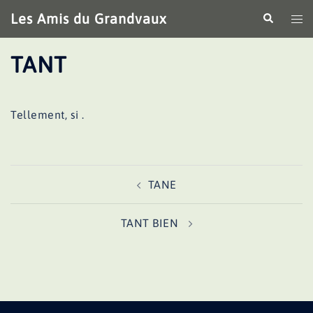
Aller
Les Amis du Grandvaux
Recherche
Ouv
au
le
contenu
me
TANT
Tellement, si .
Navigation
TANE
d’article
TANT BIEN