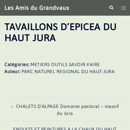
Aller
Les Amis du Grandvaux
Recherche
Ouv
au
le
contenu
me
TAVAILLONS D’EPICEA DU
HAUT JURA
Catégories:
METIERS OUTILS SAVOIR-FAIRE
Auteur:
PARC NATUREL REGIONAL DU HAUT-JURA
Navigation
CHALETS D’ALPAGE Domaine pastoral – massif
d’article
du Jura
ENDUITS ET PEINTURES A LA CHAUX DU HAUT