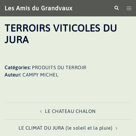
Aller
Les Amis du Grandvaux
Recherche
Ouv
au
le
contenu
me
TERROIRS VITICOLES DU
JURA
Catégories:
PRODUITS DU TERROIR
Auteur:
CAMPY MICHEL
Navigation
LE CHATEAU CHALON
d’article
LE CLIMAT DU JURA (le soleil et la pluie)