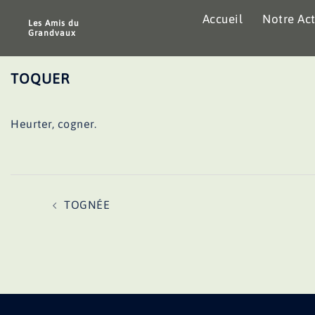
Aller
Accueil
Notre Act
au
Les Amis du
Grandvaux
contenu
TOQUER
Heurter, cogner.
Navigation
TOGNÉE
d’article