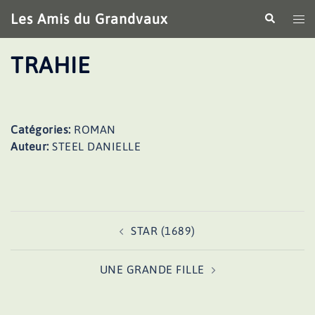
Aller
Les Amis du Grandvaux
Recherche
Ouv
au
le
contenu
me
TRAHIE
Catégories:
ROMAN
Auteur:
STEEL DANIELLE
Navigation
STAR (1689)
d’article
UNE GRANDE FILLE