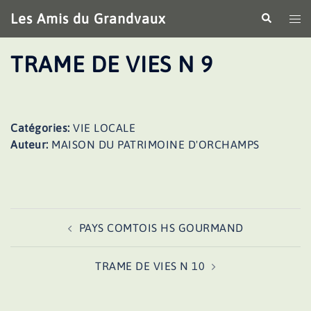
Aller
Les Amis du Grandvaux
Recherche
Ouv
au
le
contenu
me
TRAME DE VIES N 9
Catégories:
VIE LOCALE
Auteur:
MAISON DU PATRIMOINE D'ORCHAMPS
Navigation
PAYS COMTOIS HS GOURMAND
d’article
TRAME DE VIES N 10