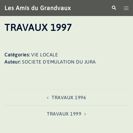
Aller
Les Amis du Grandvaux
Recherche
Ouv
au
le
contenu
me
TRAVAUX 1997
Catégories:
VIE LOCALE
Auteur:
SOCIETE D'EMULATION DU JURA
Navigation
TRAVAUX 1996
d’article
TRAVAUX 1999