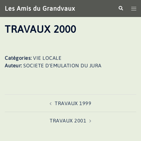
Aller
Les Amis du Grandvaux
Recherche
Ouv
au
le
contenu
me
TRAVAUX 2000
Catégories:
VIE LOCALE
Auteur:
SOCIETE D'EMULATION DU JURA
Navigation
TRAVAUX 1999
d’article
TRAVAUX 2001