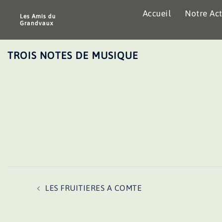
Aller
Accueil
Notre Act
au
Les Amis du
Grandvaux
contenu
TROIS NOTES DE MUSIQUE
Navigation
LES FRUITIERES A COMTE
d’article