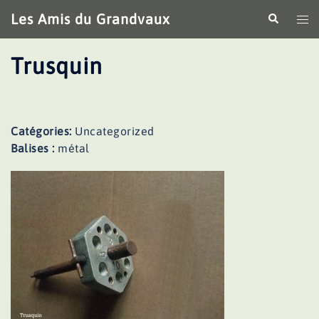
Aller
Les Amis du Grandvaux
Recherche
Ouv
au
le
contenu
me
Trusquin
Catégories:
Uncategorized
Balises :
métal