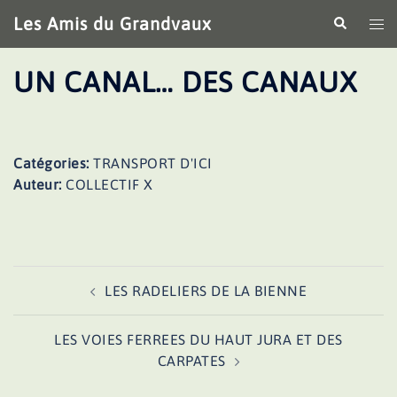
Aller
Les Amis du Grandvaux
Recherche
Ouv
au
le
contenu
me
UN CANAL… DES CANAUX
Catégories:
TRANSPORT D'ICI
Auteur:
COLLECTIF X
Navigation
LES RADELIERS DE LA BIENNE
d’article
LES VOIES FERREES DU HAUT JURA ET DES
CARPATES