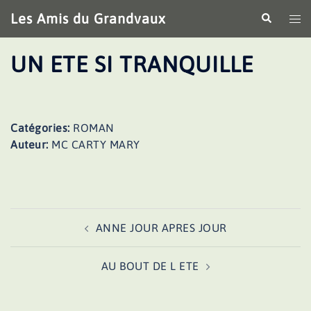
Aller
Les Amis du Grandvaux
Recherche
Ouv
au
le
contenu
me
UN ETE SI TRANQUILLE
Catégories:
ROMAN
Auteur:
MC CARTY MARY
Navigation
ANNE JOUR APRES JOUR
d’article
AU BOUT DE L ETE