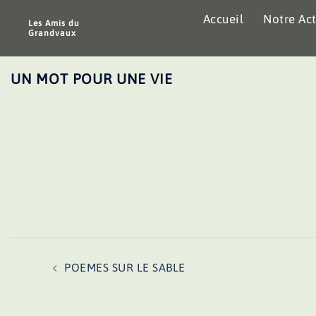
Aller
Accueil
Notre Act
au
Les Amis du
Grandvaux
contenu
UN MOT POUR UNE VIE
Navigation
POEMES SUR LE SABLE
d’article