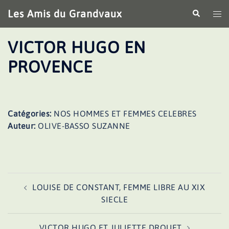
Aller
Les Amis du Grandvaux
Recherche
Ouv
au
le
contenu
me
VICTOR HUGO EN
PROVENCE
Catégories:
NOS HOMMES ET FEMMES CELEBRES
Auteur:
OLIVE-BASSO SUZANNE
Navigation
LOUISE DE CONSTANT, FEMME LIBRE AU XIX
d’article
SIECLE
VICTOR HUGO ET JULIETTE DROUET