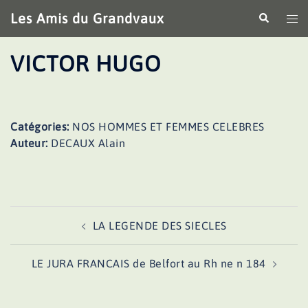
Aller
Les Amis du Grandvaux
Recherche
Ouv
au
le
contenu
me
VICTOR HUGO
Catégories:
NOS HOMMES ET FEMMES CELEBRES
Auteur:
DECAUX Alain
Navigation
LA LEGENDE DES SIECLES
d’article
LE JURA FRANCAIS de Belfort au Rh ne n 184