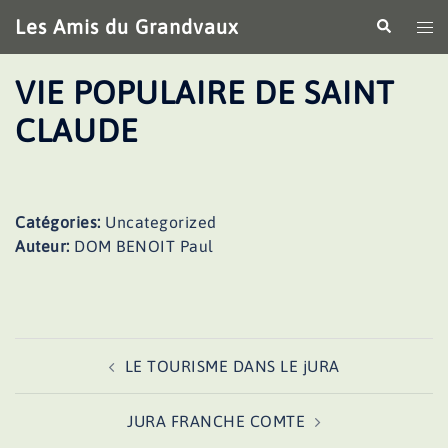
Aller
Les Amis du Grandvaux
Recherche
Ouv
au
le
contenu
me
VIE POPULAIRE DE SAINT
CLAUDE
Catégories:
Uncategorized
Auteur:
DOM BENOIT Paul
Navigation
LE TOURISME DANS LE jURA
d’article
JURA FRANCHE COMTE