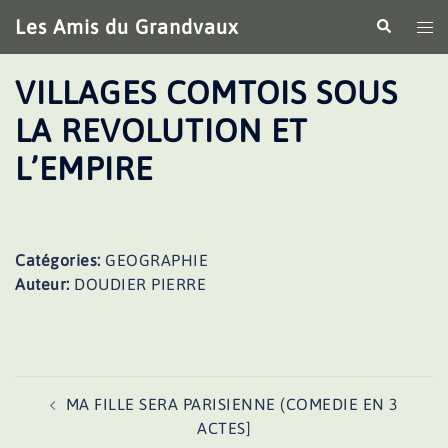
Aller
Les Amis du Grandvaux
Recherche
Ouv
au
le
contenu
me
VILLAGES COMTOIS SOUS
LA REVOLUTION ET
L’EMPIRE
Catégories:
GEOGRAPHIE
Auteur:
DOUDIER PIERRE
Navigation
MA FILLE SERA PARISIENNE (COMEDIE EN 3
d’article
ACTES]