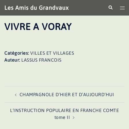
Aller
Les Amis du Grandvaux
Recherche
Ouv
au
le
contenu
me
VIVRE A VORAY
Catégories:
VILLES ET VILLAGES
Auteur:
LASSUS FRANCOIS
Navigation
CHAMPAGNOLE D’HIER ET D’AUJOURD’HUI
d’article
L’INSTRUCTION POPULAIRE EN FRANCHE COMTE
tome II