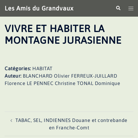
Aller
Les Amis du Grandvaux
Recherche
Ouv
au
le
contenu
me
VIVRE ET HABITER LA
MONTAGNE JURASIENNE
Catégories:
HABITAT
Auteur:
BLANCHARD Olivier FERREUX-JUILLARD
Florence LE PENNEC Christine TONAL Dominique
Navigation
TABAC, SEL, INDIENNES Douane et contrebande
d’article
en Franche-Comt