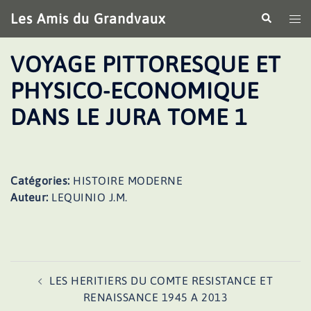
Aller
Les Amis du Grandvaux
Recherche
Ouv
au
le
contenu
me
VOYAGE PITTORESQUE ET
PHYSICO-ECONOMIQUE
DANS LE JURA TOME 1
Catégories:
HISTOIRE MODERNE
Auteur:
LEQUINIO J.M.
Navigation
LES HERITIERS DU COMTE RESISTANCE ET
d’article
RENAISSANCE 1945 A 2013