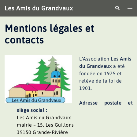
Aller
Les Amis du Grandvaux
Recherche
Ouv
au
le
contenu
me
Mentions légales et
contacts
L’Association
Les Amis
du Grandvaux
a été
fondée en 1975 et
relève de la loi de
1901.
Adresse postale et
siège social :
Les Amis du Grandvaux
mairie – 15, Les Guillons
39150 Grande-Rivière