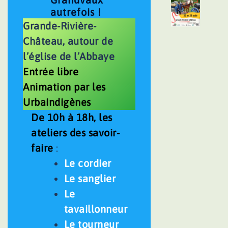
autrefois !
Grande-Rivière-
Château, autour de
l’église de l’Abbaye
Entrée libre
Animation par les
Urbaindigènes
De 10h à 18h, les
ateliers des savoir-
faire
:
Le cordier
Le sanglier
Le
tavaillonneur
Le tourneur