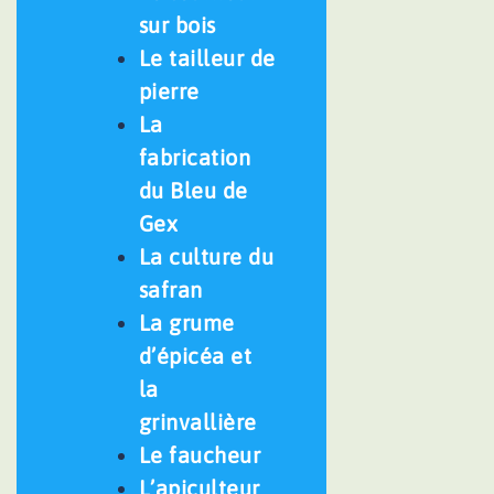
sur bois
Le tailleur de
pierre
La
fabrication
du Bleu de
Gex
La culture du
safran
La grume
d’épicéa et
la
grinvallière
Le faucheur
L’apiculteur