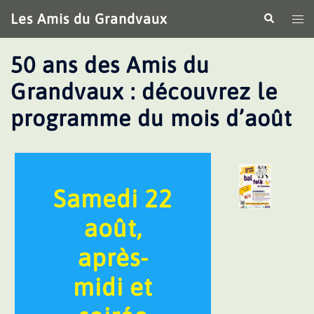
Aller
Les Amis du Grandvaux
Recherche
Ouv
au
le
contenu
me
50 ans des Amis du
Grandvaux : découvrez le
programme du mois d’août
Samedi 22
août,
après-
midi et