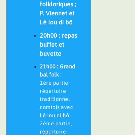
folkloriques ;
P. Viennet et
Lé lou di bô
20h00 : repas
buffet et
buvette
21h00 : Grand
bal folk :
1ère partie,
répertoire
traditionnel
comtois avec
Lé lou di bô
2ème partie,
répertoire