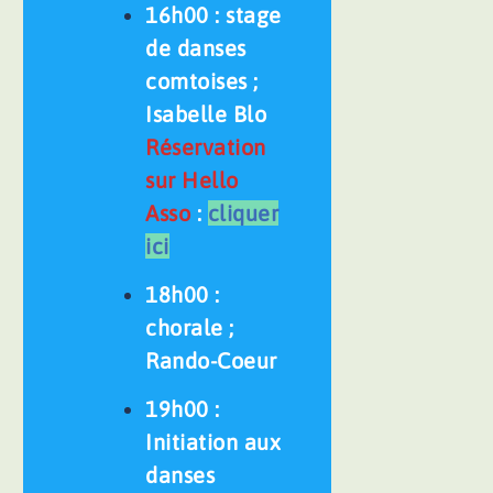
16h00 : stage
de danses
comtoises ;
Isabelle Blo
Réservation
sur Hello
Asso
:
cliquer
ici
18h00 :
chorale ;
Rando-Coeur
19h00 :
Initiation aux
danses