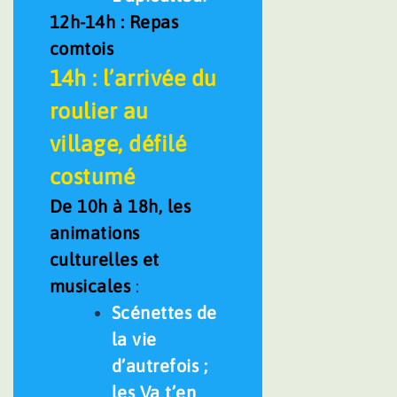
12h-14h : Repas
comtois
14h : l’arrivée du
roulier au
village, défilé
costumé
De 10h à 18h, les
animations
culturelles et
musicales
:
Scénettes de
la vie
d’autrefois ;
les Va t’en