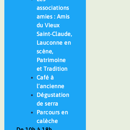
associations
amies : Amis
du Vieux
Saint-Claude,
Lauconne en
scène,
Patrimoine
et Tradition
Café à
l’ancienne
Dégustation
de serra
Parcours en
calèche
De 10h à 18h,