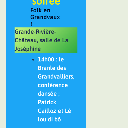
soirée
Folk en
Grandvaux
!
Grande-Rivière-
Château, salle de La
Joséphine
14h00 : le
Branle des
Grandvalliers,
conférence
dansée ;
Patrick
Cailloz et Lé
lou di bô