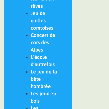
rêves
Jeu de
quilles
comtoises
Concert de
cors des
Alpes
L’école
d’autrefois
Le jeu de la
bête
hombrée
Les jeux en
bois
Les