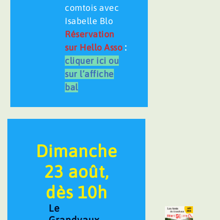
comtois avec
Isabelle Blo
Réservation
sur Hello Asso
:
cliquer ici ou
sur l’affich
e
bal
Dimanche
23 août,
dès 10h
Le
Grandvaux