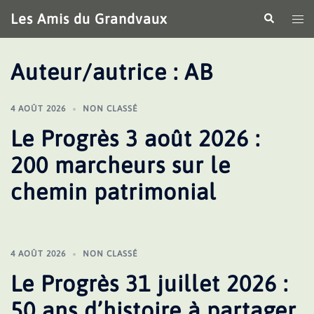
Aller
Les Amis du Grandvaux
Recherche
Ouv
au
le
contenu
me
Auteur/autrice :
AB
4 AOÛT 2026
NON CLASSÉ
Le Progrès 3 août 2026 :
200 marcheurs sur le
chemin patrimonial
4 AOÛT 2026
NON CLASSÉ
Le Progrès 31 juillet 2026 :
50 ans d’histoire à partager