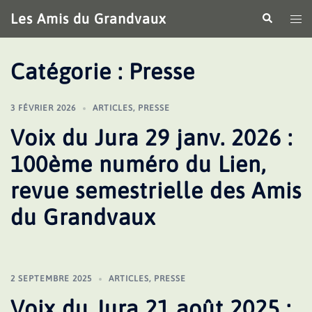
Aller
Les Amis du Grandvaux
Recherche
Ouv
au
le
contenu
me
Catégorie :
Presse
3 FÉVRIER 2026
ARTICLES
,
PRESSE
Voix du Jura 29 janv. 2026 :
100ème numéro du Lien,
revue semestrielle des Amis
du Grandvaux
2 SEPTEMBRE 2025
ARTICLES
,
PRESSE
Voix du Jura 21 août 2025 :