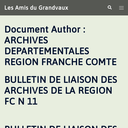
Aller
Les Amis du Grandvaux
Recherche
Ouv
au
le
contenu
me
Document Author :
ARCHIVES
DEPARTEMENTALES
REGION FRANCHE COMTE
BULLETIN DE LIAISON DES
ARCHIVES DE LA REGION
FC N 11