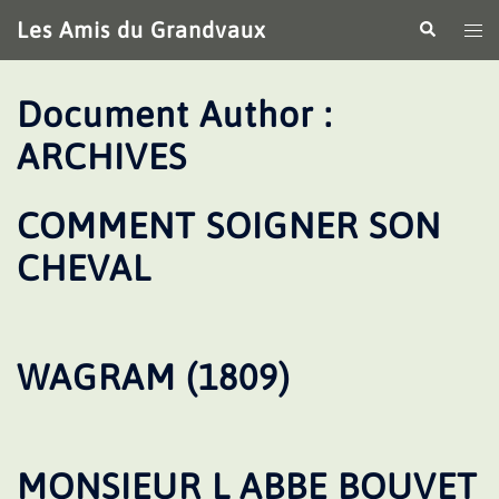
Aller
Les Amis du Grandvaux
Recherche
Ouv
au
le
contenu
me
Document Author :
ARCHIVES
COMMENT SOIGNER SON
CHEVAL
WAGRAM (1809)
MONSIEUR L ABBE BOUVET