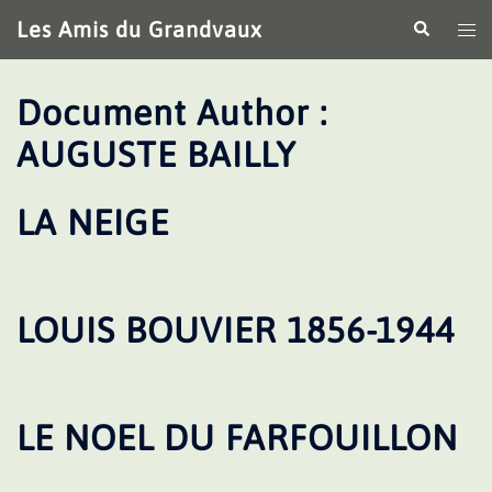
Aller
Les Amis du Grandvaux
Recherche
Ouv
au
le
contenu
me
Document Author :
AUGUSTE BAILLY
LA NEIGE
LOUIS BOUVIER 1856-1944
LE NOEL DU FARFOUILLON