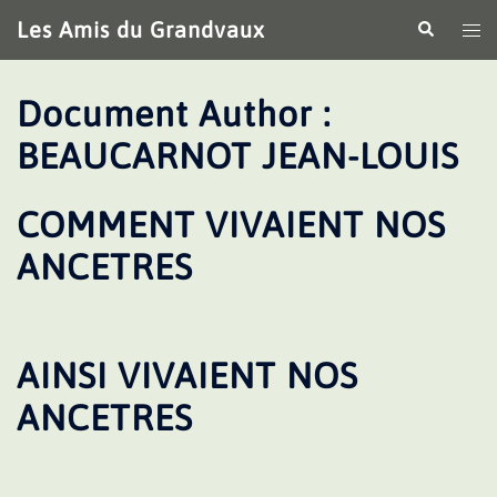
Aller
Les Amis du Grandvaux
Recherche
Ouv
au
le
contenu
me
Document Author :
BEAUCARNOT JEAN-LOUIS
COMMENT VIVAIENT NOS
ANCETRES
AINSI VIVAIENT NOS
ANCETRES