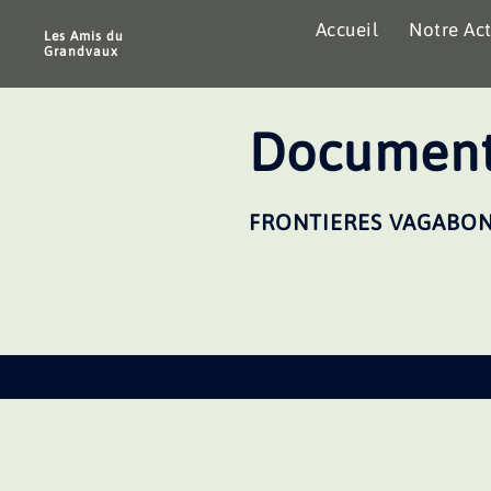
Aller
Accueil
Notre Act
au
Les Amis du
Grandvaux
contenu
Document
FRONTIERES VAGABO