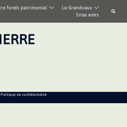
re fonds patrimonial
Le Grandvaux
Recher
Sites amis
IERRE
Politique de confidentialité