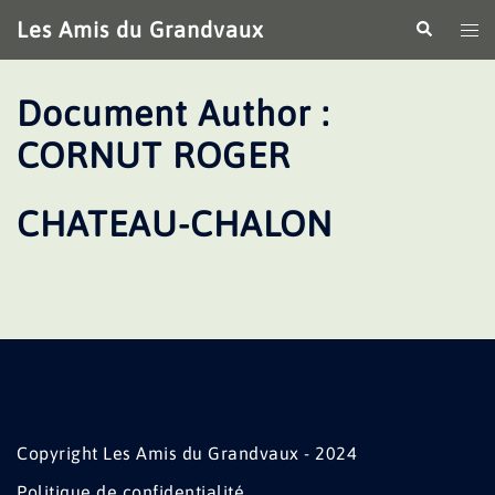
Aller
Les Amis du Grandvaux
Recherche
Ouv
au
le
contenu
me
Document Author :
CORNUT ROGER
CHATEAU-CHALON
Copyright Les Amis du Grandvaux - 2024
Politique de confidentialité