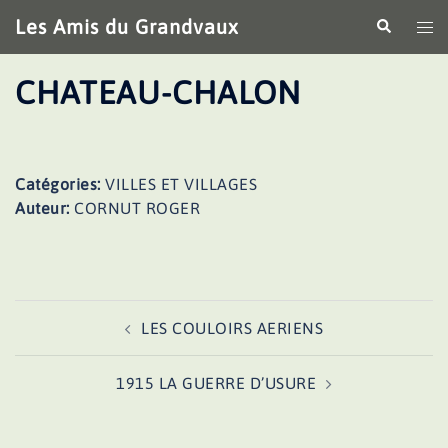
Aller
Les Amis du Grandvaux
Recherche
Ouv
au
le
contenu
me
CHATEAU-CHALON
Catégories:
VILLES ET VILLAGES
Auteur:
CORNUT ROGER
Navigation
LES COULOIRS AERIENS
d’article
1915 LA GUERRE D’USURE