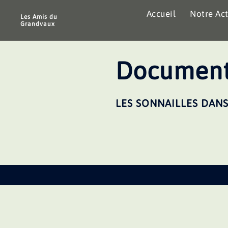
Aller
Accueil
Notre Act
au
Les Amis du
Grandvaux
contenu
Document
LES SONNAILLES DAN