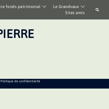
re fonds patrimonial
Le Grandvaux
Recher
Sites amis
PIERRE
Politique de confidentialité