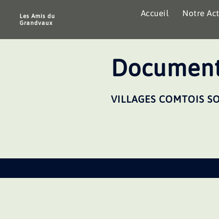
Aller
Accueil
Notre Act
au
Les Amis du
Grandvaux
contenu
Document
VILLAGES COMTOIS SO