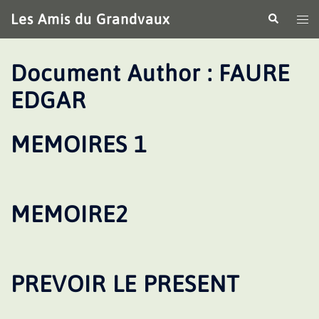
Aller
Les Amis du Grandvaux
Recherche
Ouv
au
le
contenu
me
Document Author :
FAURE
EDGAR
MEMOIRES 1
MEMOIRE2
PREVOIR LE PRESENT