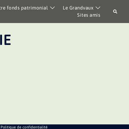
re fonds patrimonial
Le Grandvaux
Recher
Sites amis
IE
Politique de confidentialité