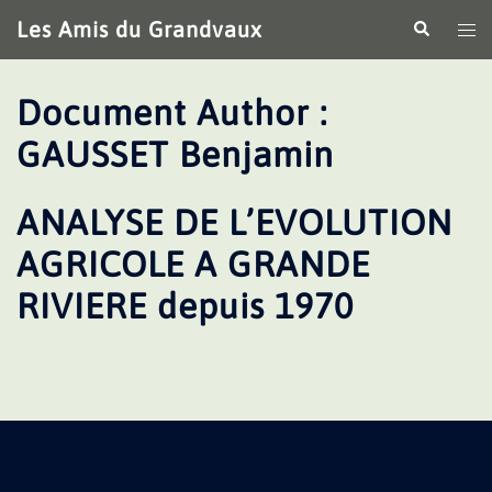
Aller
Les Amis du Grandvaux
Recherche
Ouv
au
le
contenu
me
Document Author :
GAUSSET Benjamin
ANALYSE DE L’EVOLUTION
AGRICOLE A GRANDE
RIVIERE depuis 1970